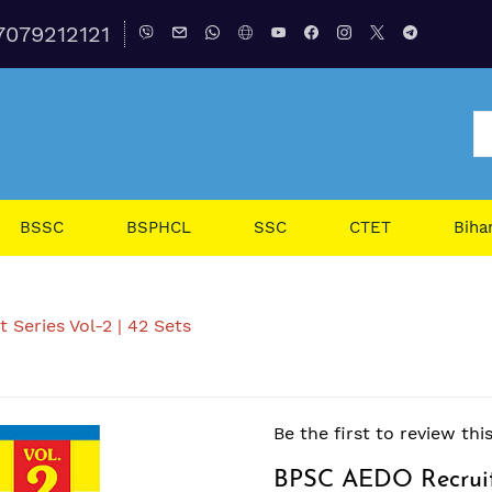
7079212121
BSSC
BSPHCL
SSC
CTET
Biha
Series Vol-2 | 42 Sets
Be the first to review thi
BPSC AEDO Recruitm