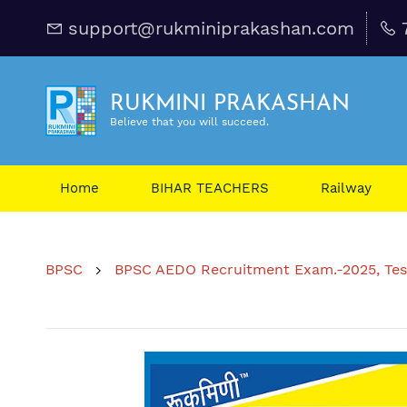
support@rukminiprakashan.com
RUKMINI PRAKASHAN
Believe that you will succeed.
Home
BIHAR TEACHERS
Railway
BPSC
BPSC AEDO Recruitment Exam.-2025, Test 