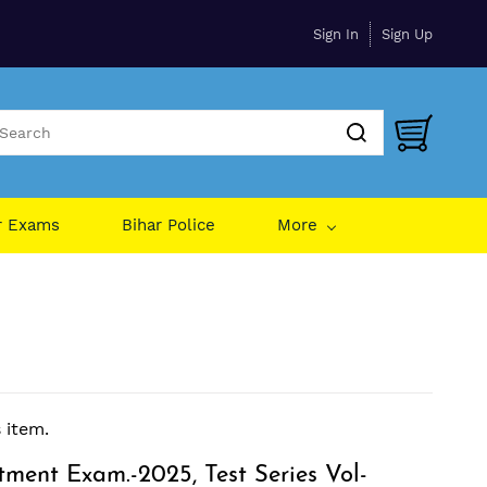
Sign In
Sign Up
r Exams
Bihar Police
More
s item.
ent Exam.-2025, Test Series Vol-