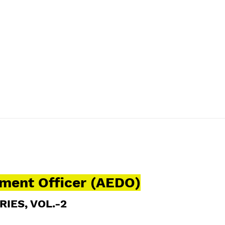
pment Officer
(AEDO)
RIES, VOL.-2