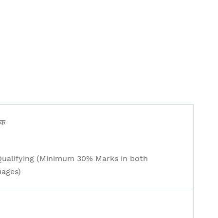
ंक
Qualifying (Minimum 30% Marks in both
uages)